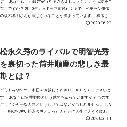
す！ あなたは、山崎吉家（やまざきよしいえ）という武将をご
存じですか？ 2020年大河ドラマ麒麟がくるで、ベテラン俳優
の榎木孝明さんが演じられることが決まっています。 榎木さん
2020.06.20
が演じら...
松永久秀のライバルで明智光秀
を裏切った筒井順慶の悲しき最
期とは？
どうもみやです。本日もお越しくださり、ありがとうございま
す！ あなたは筒井順慶という武将を知っていますか？ ものす
ごくメジャーな人物というわけではないかもしれません。 しか
し、明智光秀や松永久秀といった人たちの人生に大きく関わっ
2020.06.14
てくる人物で...