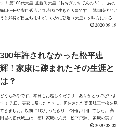
す！ 第106代天皇･正親町天皇（おおぎまちてんのう）。 あの
織田信長や豊臣秀吉と同時代に生きた天皇です。 戦国時代とい
うと武将が目立ちますが、いかに朝廷（天皇）を味方にするこ
2020.09.19
とができ...
300年許されなかった松平忠
輝！家康に疎まれたその生涯と
は？
どうもみやです。本日もお越しくださり、ありがとうございま
す！ 先日、実家に帰ったときに、再建された高田城三十櫓を見
てきました。以前に1度行ったきり、今回は2回目でした。 高
田城の初代城主は、徳川家康の六男・松平忠輝。 家康の実子で
2020.08.08
ありながら...