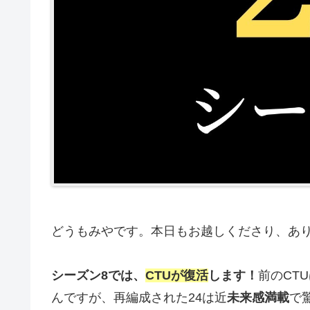
どうもみやです。本日もお越しくださり、あ
シーズン8では、
CTUが復活
します！
前のCT
んですが、再編成された24は近
未来感満載
で