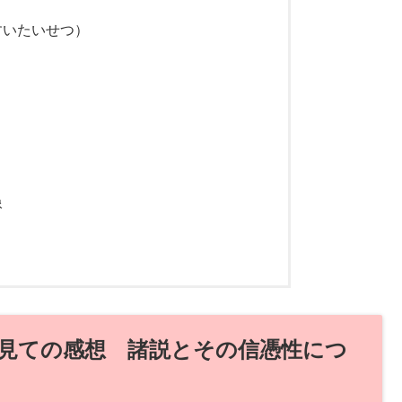
すいたいせつ）
像
を見ての感想 諸説とその信憑性につ