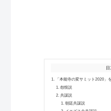
目
「本能寺の変サミット2020
怨恨説
共謀説
朝廷共謀説