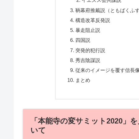
イエズス会共謀説
鞆幕府推戴説（ともばくふ
構造改革反発説
暴走阻止説
四国説
突発的犯行説
秀吉陰謀説
従来のイメージを覆す信長
まとめ
「本能寺の変サミット2020」
いて