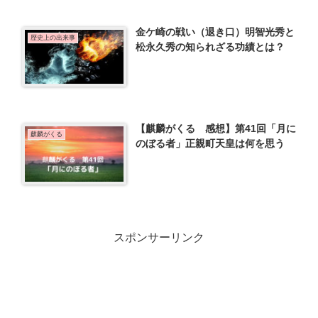
金ケ崎の戦い（退き口）明智光秀と
歴史上の出来事
松永久秀の知られざる功績とは？
【麒麟がくる 感想】第41回「月に
麒麟がくる
のぼる者」正親町天皇は何を思う
スポンサーリンク