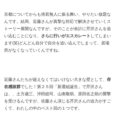
京都についてからも傍若無人に振る舞い、やりたい放題な
んです。結局、近藤さんが真摯な対応で解決させていくス
トーリー展開なんですが、そのことが余計に芹沢さんを追
い込むことになり、
さらに行いがエスカレート
してしまい
ます(笑)どんどん自分で自分を追い込んでしまって、居場
所がなくなっていくんですね。
近藤さんたちが超えなくてはいけない大きな壁として、
存
在感抜群
でした！第２５回「新選組誕生」で芹沢さん
は、、土方歳三、沖田総司、山南敬助、原田佐之助の襲撃
を受けるんですが、佐藤さん演じる芹沢さんの迫力がすご
くて、わたしの中のベスト回の１つです。