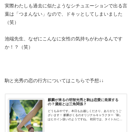
実際わたしも過去に似たようなシチュエーションで出る言
葉は「つまんない」なので、ドキッとしてしまいました
（笑）
池端先生、なぜにこんなに女性の気持ちがわかるんです
か！？（笑）
駒と光秀の恋の行方についてはこちらで予想↓↓
麒麟が来るの明智光秀と駒は恋愛に発展する
の？濃姫とは三角関係？
どうもみやです。本日もお越しくださり、ありがとうご
ざいます！ 麒麟がくるのオリジナルキャラクター「駒」
はヒロイン扱いのようですね。 初回では、タイトルにも
なっている「麒麟」について駒の口から語られていまし
た。 そういったあたりからも重要な役...