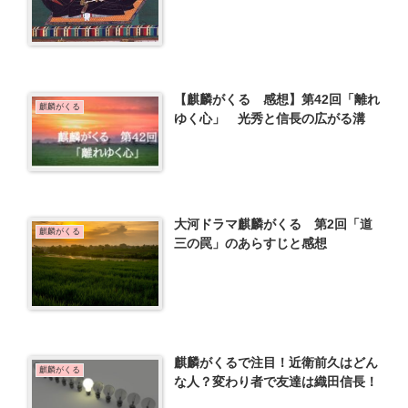
【麒麟がくる 感想】第42回「離れ
麒麟がくる
ゆく心」 光秀と信長の広がる溝
大河ドラマ麒麟がくる 第2回「道
麒麟がくる
三の罠」のあらすじと感想
麒麟がくるで注目！近衛前久はどん
麒麟がくる
な人？変わり者で友達は織田信長！