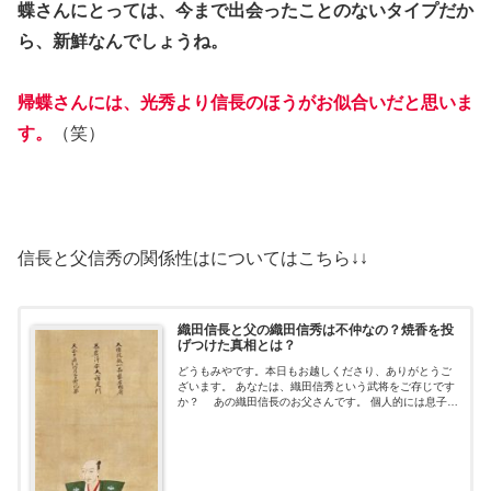
蝶さんにとっては、今まで出会ったことのないタイプだか
ら、新鮮なんでしょうね。
帰蝶さんには、光秀より信長のほうがお似合いだと思いま
す。
（笑）
信長と父信秀の関係性はについてはこちら↓↓
織田信長と父の織田信秀は不仲なの？焼香を投
げつけた真相とは？
どうもみやです。本日もお越しくださり、ありがとうご
ざいます。 あなたは、織田信秀という武将をご存じです
か？ あの織田信長のお父さんです。 個人的には息子の
信長が超有名人過ぎて、お父さんの印象があまりないと
いうのが正直なところです（汗） こ...