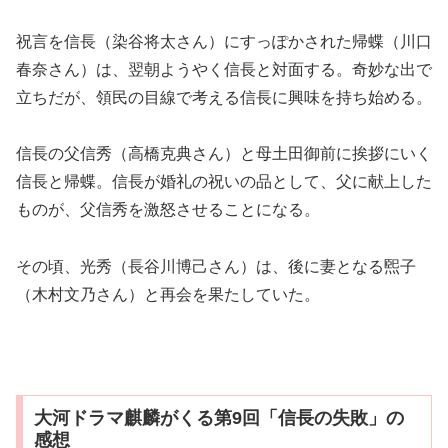
祝言を信長（染谷将太さん）にすっぽかされた帰蝶（川口
春奈さん）は、翌朝ようやく信長と対面する。奇妙な出で
立ちだが、領民の目線で考える信長に興味を持ち始める。
信長の父信秀（高橋克典さん）と母土田御前に挨拶にいく
信長と帰蝶。信長が婚礼の祝いの品として、父に献上した
ものが、父信秀を激怒させることになる。
その頃、光秀（長谷川博己さん）は、後に妻となる煕子
（木村文乃さん）と再会を果たしていた。
大河ドラマ麒麟がくる第9回「信長の失敗」の
感想