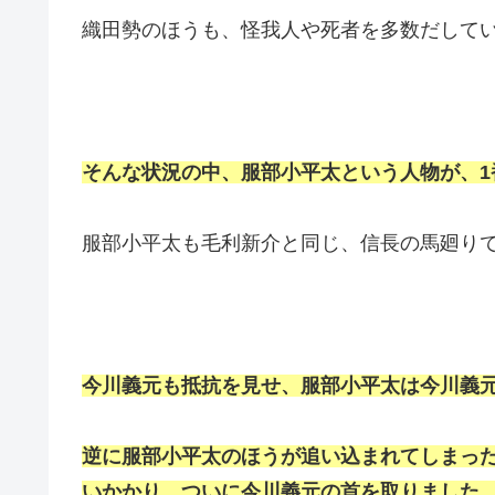
織田勢のほうも、怪我人や死者を多数だして
そんな状況の中、服部小平太という人物が、1
服部小平太も毛利新介と同じ、信長の馬廻り
今川義元も抵抗を見せ、服部小平太は今川義
逆に服部小平太のほうが追い込まれてしまっ
いかかり、ついに今川義元の首を取りました