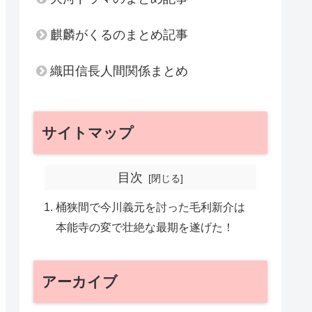
麒麟がくるのまとめ記事
織田信長人間関係まとめ
サイトマップ
目次
桶狭間で今川義元を討った毛利新介は
本能寺の変で壮絶な最期を遂げた！
アーカイブ