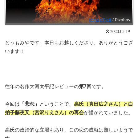
RonaldPlett
/ Pixabay
2020.05.19
どうもみやです。本日もお越しくださり、ありがとうござ
います！
往年の名作大河太平記レビューの
第7回
です。
今回は
「悲恋」
ということで、
高氏（真田広之さん）と白
拍子藤夜叉（宮沢りえさん）の再会
が描かれていました。
高氏の政治的な立場もあり、この恋の成就は難しいようで