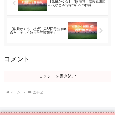
【麒麟がくる】37回感想 信長包囲網
の失敗と本能寺の変への伏線…
【麒麟がくる 感想】第38回丹波攻略
命令 美しく散った三淵藤英！
コメント
コメントを書き込む
ホーム
太平記