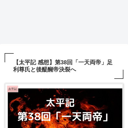
【太平記 感想】第38回「一天両帝」足
利尊氏と後醍醐帝決裂へ
太平記