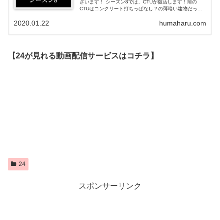
ざいます！ シーズン8では、CTUが復活します！前の
CTUはコンクリート打ちっぱなし？の薄暗い建物だった
んですが、再編成された24は近未来感満載で驚きでした
2020.01.22
humaharu.com
（笑）まぶしいくらいの真っ白な尋問...
【24が見れる動画配信サービスはコチラ】
24
スポンサーリンク