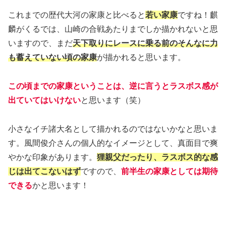
これまでの歴代大河の家康と比べると
若い家康
ですね！麒
麟がくるでは、山崎の合戦あたりまでしか描かれないと思
いますので、まだ
天下取りにレースに乗る前のそんなに力
も蓄えていない頃の家康
が描かれると思います。
この頃までの家康ということは、逆に言うとラスボス感が
出ていてはいけない
と思います（笑）
小さなイチ諸大名として描かれるのではないかなと思いま
す。風間俊介さんの個人的なイメージとして、真面目で爽
やかな印象があります。
狸親父だったり、ラスボス的な感
じは出てこな
いはず
ですので、
前半生の家康としては期待
できる
かと思います！