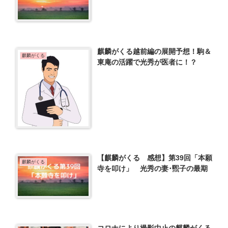
麒麟がくる越前編の展開予想！駒＆
麒麟がくる
東庵の活躍で光秀が医者に！？
【麒麟がくる 感想】第39回「本願
麒麟がくる
寺を叩け」 光秀の妻･煕子の最期
コロナにより撮影中止の麒麟がくる