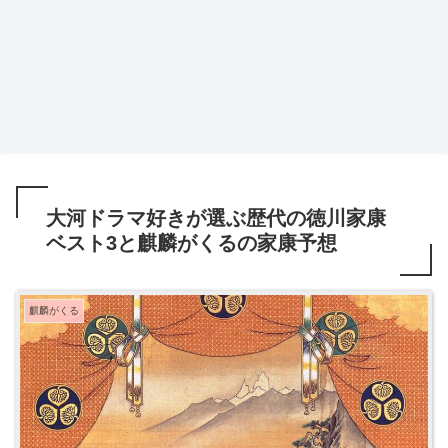
大河ドラマ好きが選ぶ歴代の徳川家康
ベスト3と麒麟がくるの家康予想
麒麟がくる