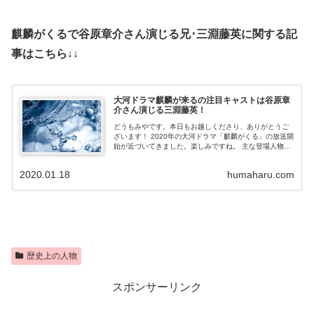
麒麟がくるで谷原章介さん演じる兄･三淵藤英に関する記
事はこちら↓↓
大河ドラマ麒麟が来るの注目キャストは谷原章
介さん演じる三淵藤英！
どうもみやです。本日もお越しくださり、ありがとうご
ざいます！ 2020年の大河ドラマ「麒麟がくる」の放送開
始が近づいてきました。楽しみですね。 主な登場人物を
見ていて、気になった人物が「三淵藤英」。 一応歴史好
きなんですが、お恥ずかしながら...
2020.01.18
humaharu.com
歴史上の人物
スポンサーリンク