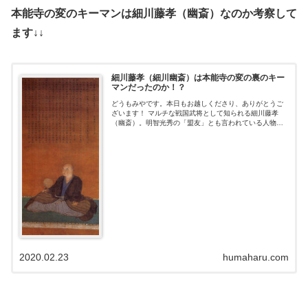
本能寺の変のキーマンは細川藤孝（幽斎）なのか考察して
ます↓↓
細川藤孝（細川幽斎）は本能寺の変の裏のキー
マンだったのか！？
どうもみやです。本日もお越しくださり、ありがとうご
ざいます！ マルチな戦国武将として知られる細川藤孝
（幽斎）。明智光秀の「盟友」とも言われている人物で
す。 明智光秀が主人公の「2020年大河ドラマ麒麟がく
る」でも、もちろん登場します。演じる...
2020.02.23
humaharu.com