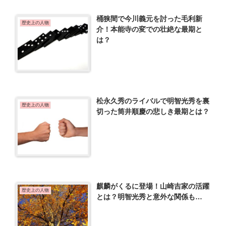
桶狭間で今川義元を討った毛利新
歴史上の人物
介！本能寺の変での壮絶な最期と
は？
松永久秀のライバルで明智光秀を裏
歴史上の人物
切った筒井順慶の悲しき最期とは？
麒麟がくるに登場！山崎吉家の活躍
歴史上の人物
とは？明智光秀と意外な関係も…