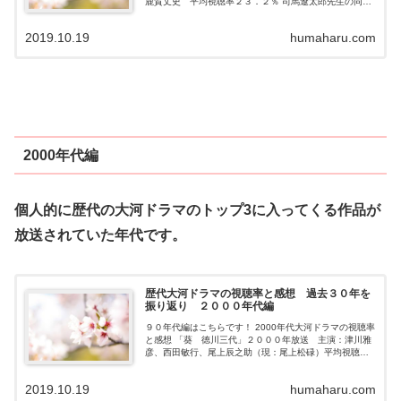
鹿賀丈史 平均視聴率２３．２％ 司馬遼太郎先生の同名
小説「翔ぶが如く」を原作にしています。 西田敏行さん
演じる西郷隆盛と鹿賀丈史さんが...
2019.10.19
humaharu.com
2000年代編
個人的に歴代の大河ドラマのトップ3に入ってくる作品が
放送されていた年代です。
歴代大河ドラマの視聴率と感想 過去３０年を
振り返り ２０００年代編
９０年代編はこちらです！ 2000年代大河ドラマの視聴率
と感想 「葵 徳川三代」２０００年放送 主演：津川雅
彦、西田敏行、尾上辰之助（現：尾上松碌）平均視聴率
１８．５％ 太閤豊臣秀吉亡き後から、徳川家光が３代将
軍になるまでの時代を初代･徳川...
2019.10.19
humaharu.com