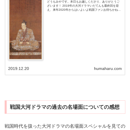
どうもみやです。本日もお越しくださり、ありがとうご
ざいます！ 2019年の大河ドラマいだてんも最終回を迎
え、来年2020年からはいよいよ戦国ファンお待ちかね明
智光秀が主役の『麒麟がくる』が始まりますね。 麒麟が
くるの放送を控え『あの日 あの...
2019.12.20
humaharu.com
戦国大河ドラマの過去の名場面についての感想
戦国時代を扱った大河ドラマの名場面スペシャルを見ての