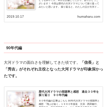
どうもみやです。本日もお越しくださり、ありがとうご
ざいます！ 今回は歴代の大河ドラマについて振り返って
みたいと思います。 振り返ると、わたしの父が大河ドラ
マが好きで、わたしは物心つかないうちから、 日曜日の
２０時は、大河ドラマを視聴するとい...
2019.10.17
humaharu.com
90年代編
大河ドラマの面白さを理解してきた頃です。
「信長」と
「秀吉」がそれぞれ主役となった大河ドラマが印象深かっ
たです。
歴代大河ドラマの視聴率と感想 過去３０年を
振り返り ９０年代編
８０年代編の記事はこちら 90年代大河ドラマの視聴率と
感想 「翔ぶが如く」１９９０年放送 主演：西田敏行、