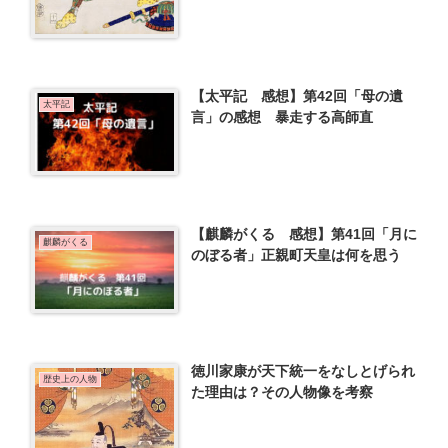
【太平記 感想】第42回「母の遺
太平記
言」の感想 暴走する高師直
【麒麟がくる 感想】第41回「月に
麒麟がくる
のぼる者」正親町天皇は何を思う
徳川家康が天下統一をなしとげられ
歴史上の人物
た理由は？その人物像を考察